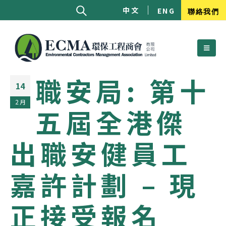
中文
ENG
聯絡我們
職安局: 第十
14
2 月
五屆全港傑
出職安健員工
嘉許計劃 – 現
正接受報名