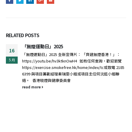
RELATED
POSTS
僱員再培訓局：資歷架構秘書處2023年度資歷
21
「學習體驗獎勵計劃」
」：
3 月
由教育局「資歷架構秘書處」舉辦的2023年度「學習體
迎瀏覽
計劃」（下稱「計劃」）已經開展，計劃的目的是讓業
電 2185
學習表現出色的從業員參與世界不同地方的學習活動，
姐聯
他們的視野...
read more