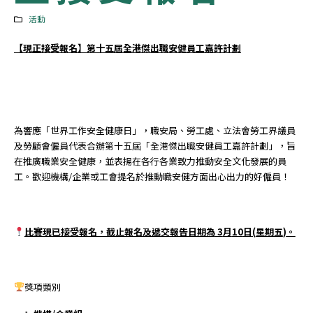
活動
【現正接受報名】第十五屆全港傑出職安健員工嘉許計劃
為響應「世界工作安全健康日」，職安局、勞工處、立法會勞工界議員
及勞顧會僱員代表合辦第十五屆「全港傑出職安健員工嘉許計劃」，旨
在推廣職業安全健康，並表揚在各行各業致力推動安全文化發展的員
工。歡迎機構/企業或工會提名於推動職安健方面出心出力的好僱員！
比賽現已接受報名，截止報名及遞交報告日期為
3
月
10
日
(
星期五
)
。
獎項類別