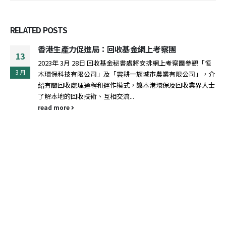
RELATED
POSTS
「無煙跑服日」2024
13
香港吸煙與健康委員會已推出全新宣傳片『一「點」煙 禍害
5 月
蔓延』，宣傳片旨在喚起公眾的共鳴，提高公眾對於二手煙和
三手煙危害的認識，鼓勵吸煙者為自己和下一代的健康，做出
正確選擇，儘快戒煙！現邀請 貴機構/校協助於不同平台推廣
上述最新宣傳片和海報〈一式兩款A2宣傳海報〉...
read more