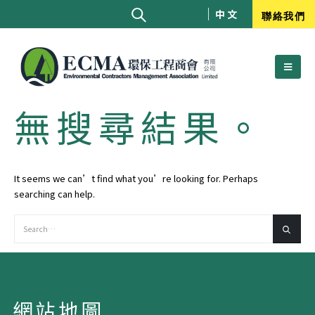
中文
聯絡我們
無搜尋結果。
It seems we can’t find what you’re looking for. Perhaps
searching can help.