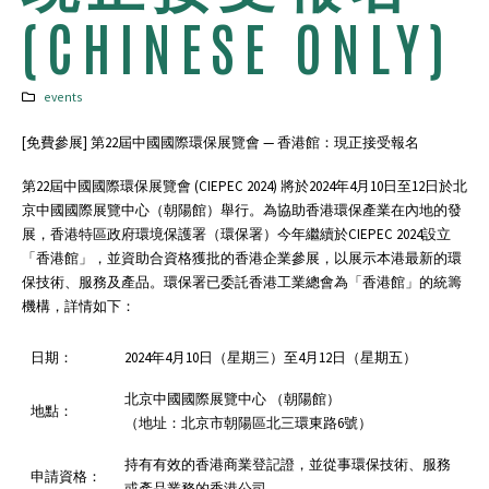
(CHINESE ONLY)
events
[免費參展] 第22屆中國國際環保展覽會 — 香港館：現正接受報名
第22屆中國國際環保展覽會 (CIEPEC 2024) 將於2024年4⽉10⽇⾄12⽇於北
京中國國際展覽中心（朝陽館）舉行。為協助⾹港環保產業在內地的發
展，⾹港特區政府環境保護署（環保署）今年繼續於CIEPEC 2024設⽴
「⾹港館」，並資助合資格獲批的香港企業參展，以展示本港最新的環
保技術、服務及產品。環保署已委託香港工業總會為「香港館」的統籌
機構，詳情如下：
日期：
2024年4⽉10⽇（星期三）⾄4月12⽇（星期五）
北京中國國際展覽中心 （朝陽館）
地點：
（地址：北京市朝陽區北三環東路6號）
持有有效的香港商業登記證，並從事環保技術、服務
申請資格：
或產品業務的香港公司