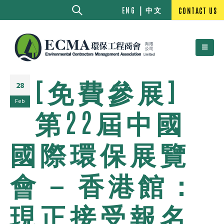
中文
ENG
CONTACT US
[免費參展]
28
Feb
第22屆中國
國際環保展覽
會 — 香港館：
現正接受報名