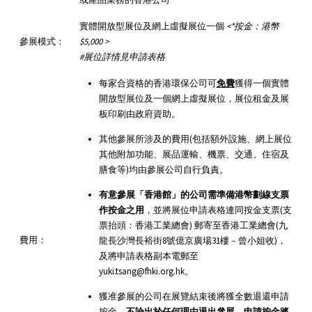
實體開放型展位及網上虛擬展位一個
<*
按金：港幣
參展模式：
$5,000 >
#
展位詳情見申請表格
每家合資格的香港環保公司可
免費
獲得一個實體
開放型展位及一個網上虛擬展位，展位租金及展
板印刷由政府資助。
其他參展所涉及的費用(包括額外設施、網上展位
其他附加功能、展品運輸、機票、交通、住宿及
膳食等)均由參展公司自行負責。
有意參展「香港館」的公司需準備港幣劃線支票
作按金之用
，並將展位申請表格連同按金支票(支
票抬頭：香港工業總會) 郵寄至香港工業總會(九
費用：
龍長沙灣長裕街8號億京廣場31樓－曾小姐收)，
及將申請表格副本電郵至
yuki.tsang@fhki.org.hk。
獲准參展的公司在展覽結束後將獲全數退還申請
按金。
不論出於任何理由退出參展，申請按金將