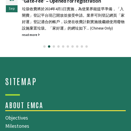
The HKAEE Experience Sharing Seminar Day will be held on
Nov
11 December 2024 (Wed)...
read more
Objectives
Milestones