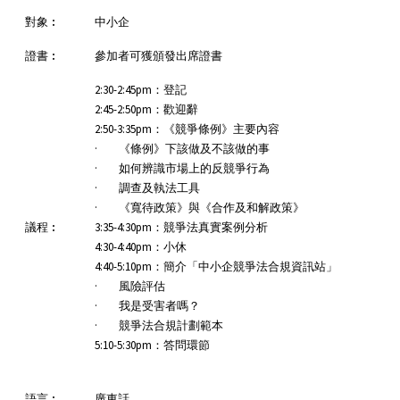
對象︰
中小企
證書︰
參加者可獲頒發出席證書
2:30-2:45pm：登記
2:45-2:50pm：歡迎辭
2:50-3:35pm：《競爭條例》主要內容
· 《條例》下該做及不該做的事
· 如何辨識市場上的反競爭行為
· 調查及執法工具
· 《寬待政策》與《合作及和解政策》
議程︰
3:35-4:30pm：競爭法真實案例分析
4:30-4:40pm：小休
4:40-5:10pm：簡介「中小企競爭法合規資訊站」
· 風險評估
· 我是受害者嗎？
· 競爭法合規計劃範本
5:10-5:30pm：答問環節
語言︰
廣東話