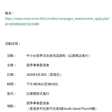
報名︰
https://www.compcomm.hk/tc/media/campaigns_events/events_apply.php?
id=20250506100725233499
活動詳情︰
活動︰
中小企競爭法合規培訓課程（以廣東話進行）
主辦︰
競爭事務委員會
日期︰
2025年6月20日（星期五）
時間︰
下午2時45分至5時30分
形式︰
以實體形式進行
競爭事務委員會
地點︰
（香港黃竹坑黃竹坑道8號South Island Place19樓）