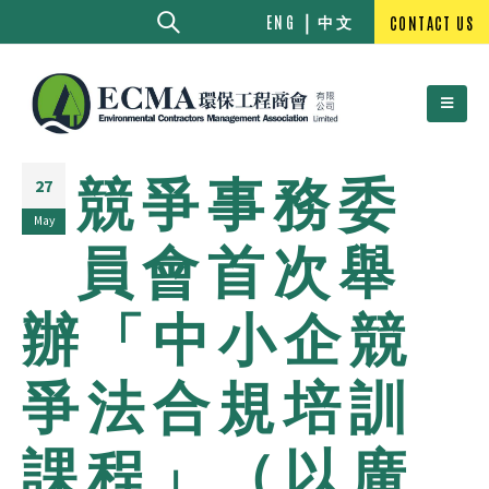
中文
ENG
CONTACT US
競爭事務委
27
May
員會首次舉
辦「中小企競
爭法合規培訓
課程」（以廣