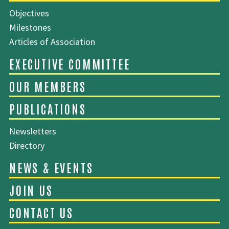
Objectives
Milestones
Articles of Association
SITEMAP
Newsletters
ABOUT EMCA
Directory
EXECUTIVE COMMITTEE