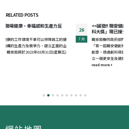
RELATED
POSTS
<<誠徵!! 職安健創科好「橋」>> 「第一屆職安健創
26
科大獎」現已接受報名！
7 月
職安局聯同政府部門、香港科學園及數碼港等創科機構合辦
「第一屆職安健創科大獎」，大獎鼓勵中學生和公眾人士運用
創意，透過創科項目協助各行各業應對不同職安健問題，以建
立一個更安全及健康的工作環境...
read more