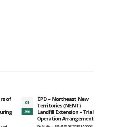
rs of
EPD – Northeast New
Com
01
29
Territories (NENT)
Com
during
Landfill Extension – Trial
enh
Jun
Jul
Operation Arrangement
Col
cove
l and
敬啟者： 環境保護署將於2026