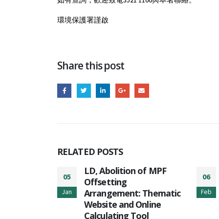
環境保護署謹啟
Share this post
RELATED
POSTS
on Work
LD, Abolition of MPF
05
06
 in Times
Offsetting
eather and
Arrangement: Thematic
Jan
Feb
ditions”
Website and Online
Calculating Tool
tment (LD)