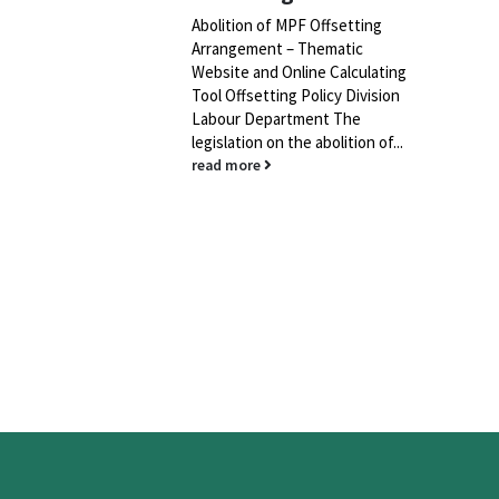
cations on
Abolition of MPF Offsetting
ject. The
Arrangement – Thematic
ractice in
Website and Online Calculating
.
Tool Offsetting Policy Division
Labour Department The
legislation on the abolition of...
read more