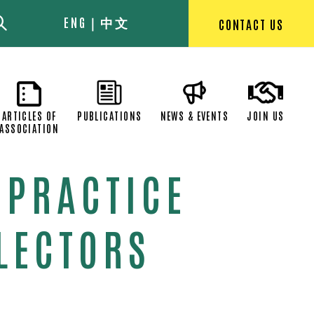
ENG
中文
CONTACT US
EXECUTIVE
ARTICLES OF
PUBLICATIONS
NEWS & EVEN
OMMITTEE
ASSOCIATION
 PRACTICE
LECTORS