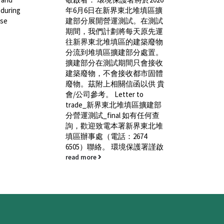
crim
 during
年6月6日在新界東北堆填區擴
in 
ese
建部分展開營運測試。在測試
期間，我們計劃將每天原先運
The 
往新界東北堆填區的建築廢物
(Com
分流到堆填區擴建部分處置。
publ
擴建部分在測試期間只會接收
of t
建築廢物，不會接收都市固體
Claus
廢物。茲附上相關信函以供 貴
incor
會/公司參考。 Letter to
read
trade_新界東北堆填區擴建部
分營運測試_final 如有任何查
詢，歡迎致電本署新界東北堆
填區辦事處（電話：2674
6505）聯絡。 環境保護署謹啟
read more