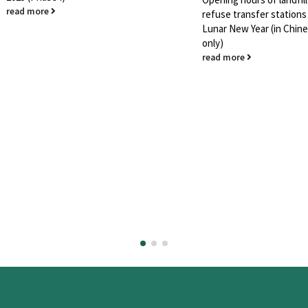
read more
refuse transfer stations
Lunar New Year (in Chin
only)
read more