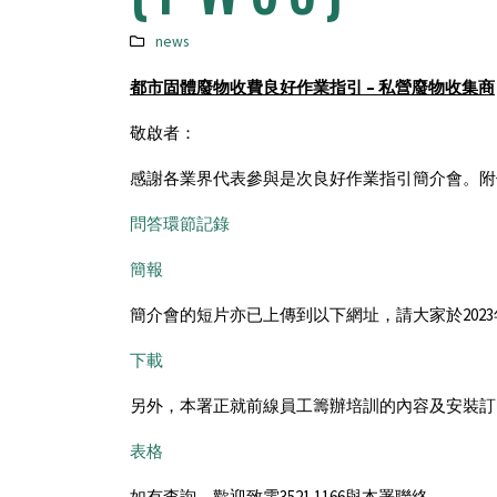
news
都市固體廢物收費
良好作業指引 – 私營廢物收集商
敬啟者：
感謝各業界代表參與是次良好作業指引簡介會。附
問答環節記錄
簡報
簡介會的短片亦已上傳到以下網址，請大家於2023
下載
另外，本署正就前線員工籌辦培訓的內容及安裝訂
表格
如有查詢，歡迎致電3521 1166與本署聯絡。