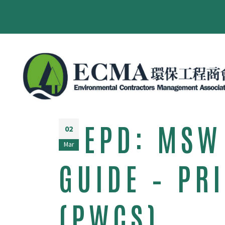
EPD: MSW
02
Mar
GUIDE – PR
(PWCS)