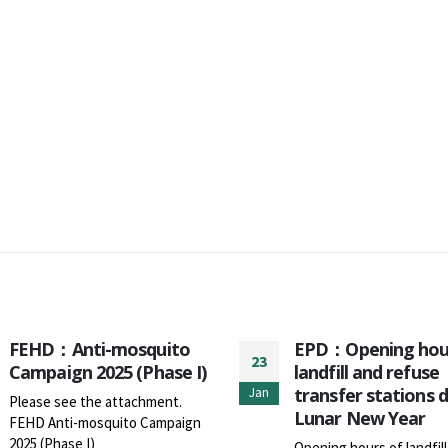
FEHD：Anti-mosquito
EPD：Opening hou
23
Campaign 2025 (Phase I)
landfill and refuse
transfer stations 
Jan
Please see the attachment.
Lunar New Year
FEHD Anti-mosquito Campaign
2025 (Phase I)
Opening hours of landfil