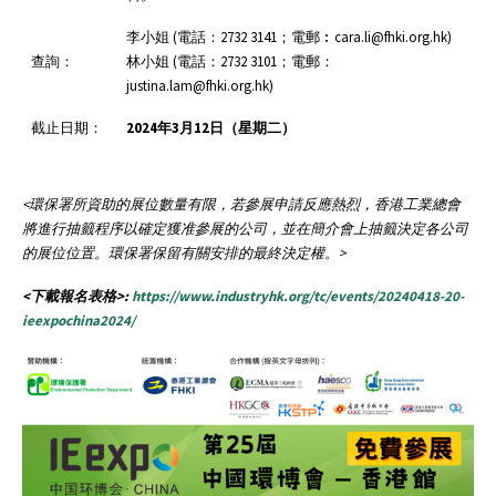
李小姐 (電話：2732 3141；電郵︰cara.li@fhki.org.hk)
查詢：
林小姐 (電話：2732 3101；電郵：
justina.lam@fhki.org.hk)
截止日期：
2024
年
3
月12
日（星期二）
<
環保署所資助的展位數量有限，若參展申請反應熱烈，香港工業總會
將進行抽籤程序以確定獲准參展的公司，並在簡介會上抽籤決定各公司
的展位位置。環保署保留有關安排的最終決定權。
>
<下載報名表格>:
https://www.industryhk.org/tc/events/20240418-20-
ieexpochina2024/