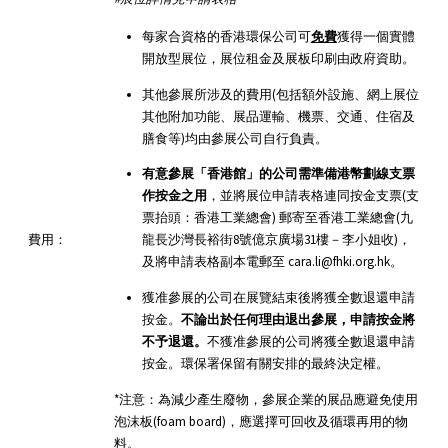
每家合資格的香港環保公司可
免費
獲得一個實體
開放型展位，展位租金及展板印刷由政府資助。
其他參展所涉及的費用(包括額外設施、網上展位
其他附加功能、展品運輸、機票、交通、住宿及
膳食等)均由參展公司自行負責。
有意參展「香港館」的公司需準備港幣劃線支票
作按金之用
，並將展位申請表格連同按金支票(支
票抬頭：香港工業總會) 郵寄至香港工業總會(九
費用：
龍長沙灣長裕街8號億京廣場31樓－李小姐收)，
及將申請表格副本電郵至 cara.li@fhki.org.hk。
獲准參展的公司在展覽結束後將獲全數退還申請
按金。
不論出於任何理由退出參展，申請按金將
不予退還。
不獲准參展的公司將獲全數退還申請
按金。環保署保留有關安排的最終決定權。
*注意：為減少產生廢物，參展企業的展品應避免使用
泡沫板(foam board)，應選擇可回收及循環再用的物
料。