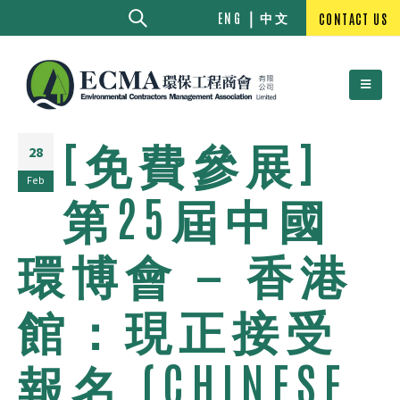
中文
ENG
CONTACT US
[免費參展]
28
Feb
第25屆中國
環博會 — 香港
館：現正接受
報名 (CHINESE