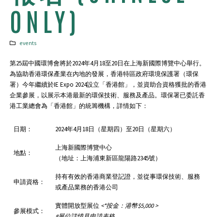
ONLY)
events
第25屆中國環博會將於2024年4月18至20日在上海新國際博覽中心舉行。
為協助⾹港環保產業在內地的發展，⾹港特區政府環境保護署（環保
署）今年繼續於IE Expo 2024設⽴「⾹港館」，並資助合資格獲批的香港
企業參展，以展示本港最新的環保技術、服務及產品。環保署已委託香
港工業總會為「香港館」的統籌機構，詳情如下：
日期：
2024年4月18日（星期四）至20日（星期六）
上海新國際博覽中心
地點：
（地址：上海浦東新區龍陽路2345號）
持有有效的香港商業登記證，並從事環保技術、服務
申請資格：
或產品業務的香港公司
實體開放型展位
<*
按金：港幣
$5,000 >
參展模式：
#
展位詳情見申請表格