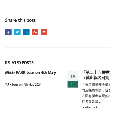
Share this post
RELATED
POSTS
「第二十五屆香港職業安全健康大獎」現正接受報名
16
（截止報名日期：7月16日）
Jun
「香港職業安全健康大獎」由職安局、勞工處聯同多個政府部
門及機構舉辦，旨在表揚在保障員工安全健康以及推行職安健
方面有傑出表現的機構。今年大獎設有10個獎項類別，歡迎各
行各業參加...
read more