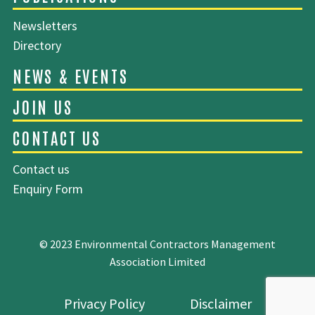
Newsletters
Directory
ABOUT EMCA
EXECUTIVE COMMITTEE
Contact us
Enquiry Form
OUR MEMBERS
PUBLICATIONS
© 2023 Environmental Contractors Management
Association Limited
Privacy Policy
Disclaimer