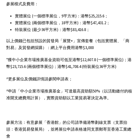
參展模式及費用：
實體展位 (一個標準展位，9平方米)：港幣$25,215.6；
實體展位 (兩個標準展位，18平方米)：港幣$47,431.2；
特裝展位 (最少36平方米)：港幣$83,416.8；
以上價錢已包括預設的貿發局「展覽+」宣傳套餐（包括實體展、「商
對易」及貿發網採購）：網上平台費用港幣$3,000
*獲中小企業市場推廣基金資助可低至港幣$12,607.8 (一個標準展位)；港
幣$23,715.6 (兩個標準展位)；港幣$41,708.4 (特裝展位36平方米)
^更多展位及價錢詳情請參閱申請表；
^申請「中小企業市場推廣基金」可達最高資助額50%（以活動繳付的核
准開支總費用計算），實際資助額以工業貿易署決定為準。
參展方法：有意參展「香港館」的公司請準備港幣劃線支票（支票抬
頭：香港貿易發展局），並將展位申請表格連同支票郵寄至香港工業總
會