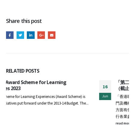
Share this post
RELATED
POSTS
「第二十五屆香港職業安全健康大獎」現正接受報名
16
（截止報名日期：7月16日）
Jun
「香港職業安全健康大獎」由職安局、勞工處聯同多個政府部
門及機構舉辦，旨在表揚在保障員工安全健康以及推行職安健
方面有傑出表現的機構。今年大獎設有10個獎項類別，歡迎各
行各業參加...
read more