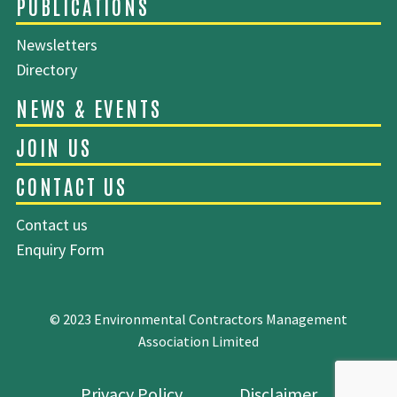
SITEMAP
Newsletters
Directory
ABOUT EMCA
EXECUTIVE COMMITTEE
Contact us
Enquiry Form
OUR MEMBERS
PUBLICATIONS
© 2023 Environmental Contractors Management
Association Limited
Privacy Policy
Disclaimer