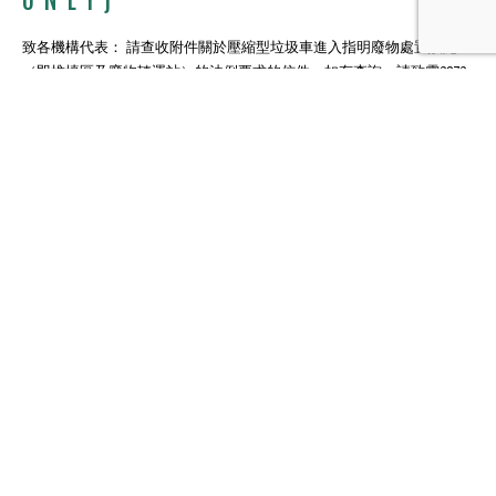
致各機構代表： 請查收附件關於壓縮型垃圾車進入指明廢物處置設施
（即堆填區及廢物轉運站）的法例要求的信件。如有查詢，請致電2872
1780予莊先生或2872 1807予郭女士聯絡。
附件
莊志庭 環境保護主任(廢
物轉運及發展)43 環境保護署
news
READ MORE...
FEHD：ANTI-RODENT
19
CAMPAIGN 2023 (PHASE
Jun
II)
Please see attachement.
EPD - Ant-Rodent Campaign 2023 (Second Phase)
news