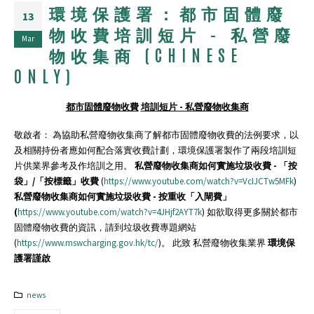
環境保護署：都市固體廢
13
物收費培訓短片 – 私營廢
Mar
物收集商 (CHINESE
ONLY)
都市固體廢物收費
培訓短片 - 私營廢物收集商
敬啟者： 為協助私營廢物收集商了解都市固體廢物收費的法例要求，以
及相關持份者應如何配合落實收費計劃，環境保護署製作了兩段培訓短
片供業界參考及作培訓之用。
私營廢物收集商如何實施垃圾收費
-
「按
袋」
/
「按標籤」收費
(
https://www.youtube.com/watch?v=VcIJCTw5MFk
)
私營廢物收集商如何實施垃圾收費
-
按重收「入閘費」
(
https://www.youtube.com/watch?v=4JHjf2AYT7k
) 如欲取得更多關於都市
固體廢物收費的資訊，請到垃圾收費專題網站
(
https://www.mswcharging.gov.hk/tc/
)。 此致 私營廢物收集業界
環境保
護署謹啟
news