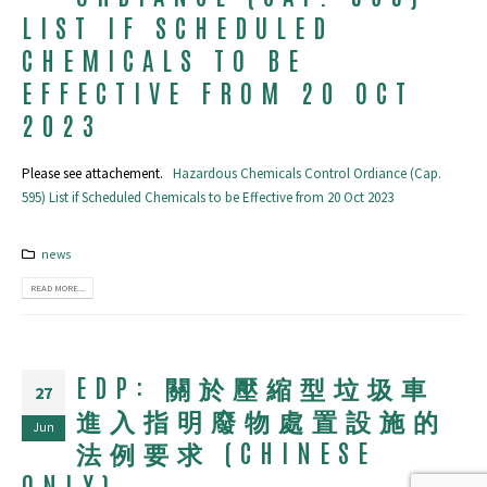
LIST IF SCHEDULED
CHEMICALS TO BE
EFFECTIVE FROM 20 OCT
2023
Please see attachement.
Hazardous Chemicals Control Ordiance (Cap.
595) List if Scheduled Chemicals to be Effective from 20 Oct 2023
news
READ MORE...
EDP: 關於壓縮型垃圾車
27
進入指明廢物處置設施的
Jun
法例要求 (CHINESE
ONLY)