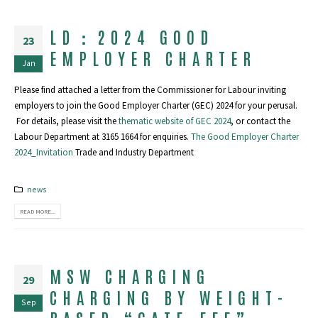
LD：2024 GOOD
23
EMPLOYER CHARTER
Jan
Please find attached a letter from the Commissioner for Labour inviting
employers to join the Good Employer Charter (GEC) 2024 for your perusal.
For details, please visit the
thematic website of GEC 2024
, or contact the
Labour Department at 3165 1664 for enquiries.
The Good Employer Charter
2024_Invitation
Trade and Industry Department
news
READ MORE...
MSW CHARGING
29
CHARGING BY WEIGHT-
Sep
BASED “GATE-FEE” –