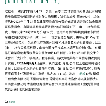
(CHINESE ONLY)
敬啟者： 繼我們早前 2月 22 日於第一百零二次堆填區聯絡會議就有關建
築廢物處置收費計劃的檢討作出簡報後，我們現通知 貴會/公司，環保
署已於2023 年 7 月 14 日就建築廢物處置收費的修訂建議諮詢立法會環境
事務委員會。有關建築廢物處置收費的修訂建議如下： (i) 增加堆填
費，由每公噸200元增至每公噸365元，使建築廢物的堆填費與都市固體
廢物收費的收費水平一致； (ii) 增加篩選分類費，由每公噸175元增
至每公噸340元，以維持現時篩選分類費和堆填費25元的收費差距；以及
(iii) 增加公眾填料費，由每公噸71元按成本上調至每公噸87元。 有關
修訂建築廢物處置收費公告將於10月13日刊憲，並於10月18日提交予立
法會以「先訂立，後審議」程序審議。新收費將與都市固體廢物收費同
日實施，即
2024年4月1日
生效。我們誠邀 貴會/公司把上述信息轉發給
會員，以便他們為新的收費儘早準備。 如 貴會/公司有任何疑問，請與
環境保護主任馮順安先生聯絡 (電話 2872 1711)。謝謝！
簡報
此致 環保
工程商會有限公司 香港建造商會 香港泥頭車司機協會 港九及新界夾斗
車商會有限公司 香港廢物處理業協會 汽車交通運輸業總工會(貨運車從
業員分會) 環境保護署謹啟
news