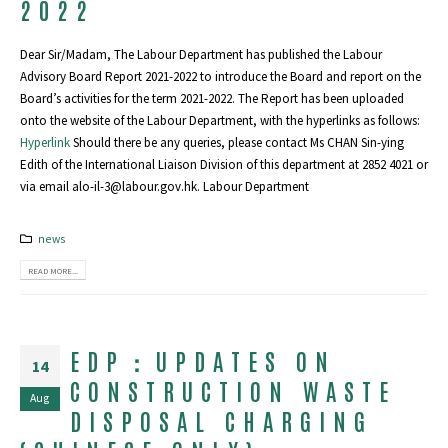
2022
Dear Sir/Madam, The Labour Department has published the Labour
Advisory Board Report 2021-2022 to introduce the Board and report on the
Board’s activities for the term 2021-2022. The Report has been uploaded
onto the website of the Labour Department, with the hyperlinks as follows:
Hyperlink
Should there be any queries, please contact Ms CHAN Sin-ying
Edith of the International Liaison Division of this department at 2852 4021 or
via email alo-il-3@labour.gov.hk. Labour Department
news
READ MORE...
EDP：UPDATES ON
14
CONSTRUCTION WASTE
Aug
DISPOSAL CHARGING