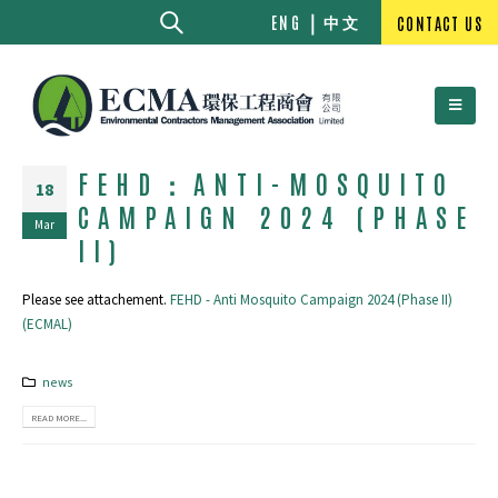
中文
ENG
CONTACT US
FEHD：ANTI-MOSQUITO
18
CAMPAIGN 2024 (PHASE
Mar
II)
Please see attachement.
FEHD - Anti Mosquito Campaign 2024 (Phase II)
(ECMAL)
news
READ MORE...