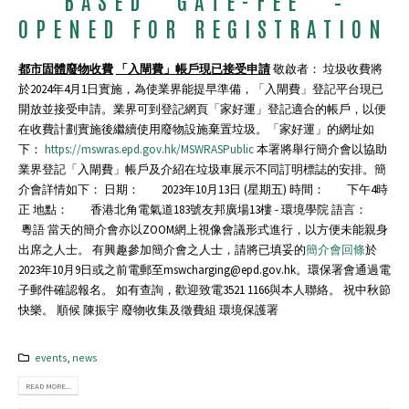
OPENED FOR REGISTRATION
都市固體廢物收費
「入閘費」帳戶現已接受申請
敬啟者： 垃圾收費將
於2024年4月1日實施，為使業界能提早準備，「入閘費」登記平台現已
開放並接受申請。業界可到登記網頁「家好運」登記適合的帳戶，以便
在收費計劃實施後繼續使用廢物設施棄置垃圾。「家好運」的網址如
下：
https://mswras.epd.gov.hk/MSWRASPublic
本署將舉行簡介會以協助
業界登記「入閘費」帳戶及介紹在垃圾車展示不同訂明標誌的安排。簡
介會詳情如下： 日期： 2023年10月13日 (星期五) 時間： 下午4時
正 地點： 香港北角電氣道183號友邦廣場13樓 - 環境學院 語言：
粵語 當天的簡介會亦以ZOOM網上視像會議形式進行，以方便未能親身
出席之人士。 有興趣參加簡介會之人士，請將已填妥的
簡介會回條
於
2023年10月9日或之前電郵至mswcharging@epd.gov.hk。環保署會通過電
子郵件確認報名。 如有查詢，歡迎致電3521 1166與本人聯絡。 祝中秋節
快樂。 順候 陳振宇 廢物收集及徵費組 環境保護署
events
,
news
READ MORE...