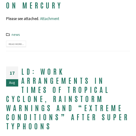
ON MERCURY
Please see attached.
Attachment
news
READ MORE...
LD: WORK
17
ARRANGEMENTS IN
Aug
TIMES OF TROPICAL
CYCLONE, RAINSTORM
WARNINGS AND “EXTREME
CONDITIONS” AFTER SUPER
TYPHOONS