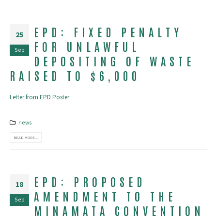
EPD: FIXED PENALTY
25
FOR UNLAWFUL
Sep
DEPOSITING OF WASTE
RAISED TO $6,000
Letter from EPD
Poster
news
READ MORE...
EPD: PROPOSED
18
AMENDMENT TO THE
Sep
MINAMATA CONVENTION