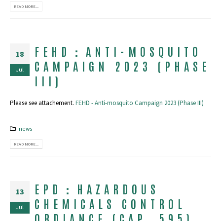
READ MORE...
FEHD：ANTI-MOSQUITO
18
CAMPAIGN 2023 (PHASE
Jul
III)
Please see attachement.
FEHD - Anti-mosquito Campaign 2023 (Phase III)
news
READ MORE...
EPD：HAZARDOUS
13
CHEMICALS CONTROL
Jul
ORDIANCE (CAP. 595)