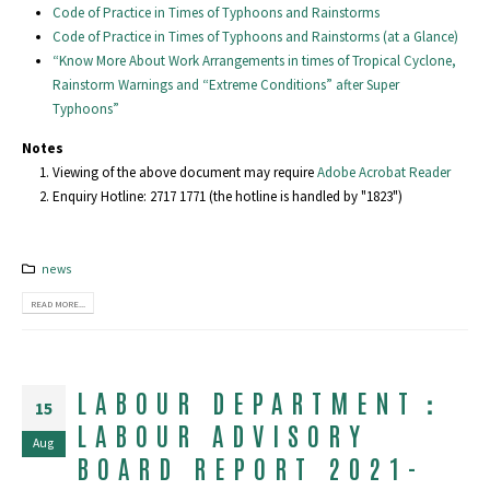
Code of Practice in Times of Typhoons and Rainstorms
Code of Practice in Times of Typhoons and Rainstorms (at a Glance)
“Know More About Work Arrangements in times of Tropical Cyclone,
Rainstorm Warnings and “Extreme Conditions” after Super
Typhoons”
Notes
Viewing of the above document may require
Adobe Acrobat Reader
Enquiry Hotline: 2717 1771 (the hotline is handled by "1823")
news
READ MORE...
LABOUR DEPARTMENT：
15
LABOUR ADVISORY
Aug
BOARD REPORT 2021-