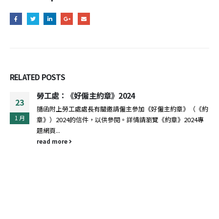
RELATED
POSTS
勞工處：《好僱主約章》2024
23
隨函附上勞工處處長有關邀請僱主參加《好僱主約章》（《約
1 月
章》）2024的信件，以供參閱。詳情請瀏覽《約章》2024專
題網頁...
read more