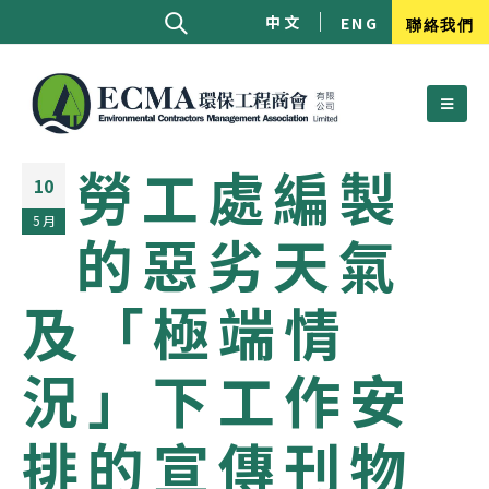
中文
ENG
聯絡我們
勞工處編製
10
5 月
的惡劣天氣
及「極端情
況」下工作安
排的宣傳刊物