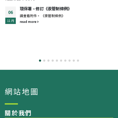
勞工處 -《2023年職業安全及職業健康法例（雜項修
11
訂）條例》
5 月
先生/女士： 《2023年職業安全及職業健康法例（雜項修訂）
條例》(《修訂條例》)於2023年4月28日生效。勞工處現隨此
電郵附上一份中、英文的信件及單張介紹《修訂條例》的主要
修訂，以供參閲。 2023年職業安全及職業健康法例(雜項修訂)
條例簡介_A 勞工處處長 (盧希 代行)
read more