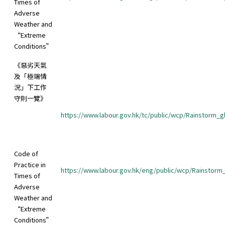
Times of
Adverse
Weather and
“Extreme
Conditions”
《惡劣天氣
及「極端情
況」下工作
守則一覽》
https://www.labour.gov.hk/tc/public/wcp/Rainstorm_g
Code of
Practice in
https://www.labour.gov.hk/eng/public/wcp/Rainstorm
Times of
Adverse
Weather and
“Extreme
Conditions”