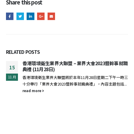
Share this post
RELATED
POSTS
「無煙跑服日」2024
13
香港吸煙與健康委員會已推出全新宣傳片『一「點」煙 禍害
5 月
蔓延』，宣傳片旨在喚起公眾的共鳴，提高公眾對於二手煙和
三手煙危害的認識，鼓勵吸煙者為自己和下一代的健康，做出
正確選擇，儘快戒煙！現邀請 貴機構/校協助於不同平台推廣
上述最新宣傳片和海報〈一式兩款A2宣傳海報〉...
read more