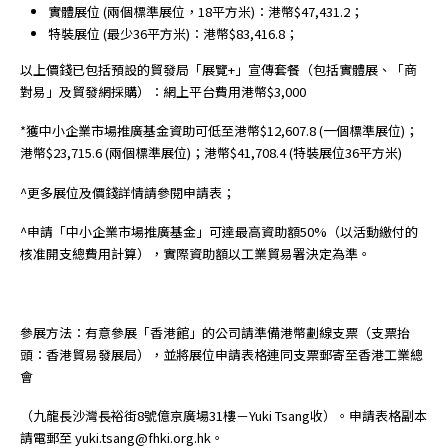
實體展位 (兩個標準展位，18平方米)：港幣$47,431.2；
特裝展位 (最少36平方米)：港幣$83,416.8；
以上價錢已包括預設的貿發局「展覽+」宣傳套餐（包括實體展、「商
對易」及貿發網採購）：網上平台費用港幣$3,000
*獲中小企業市場推廣基金資助可低至港幣$12,607.8 (一個標準展位)；
港幣$23,715.6 (兩個標準展位)；港幣$41,708.4 (特裝展位36平方米)
^更多展位及價錢詳情請參閱申請表；
^申請「中小企業市場推廣基金」可達最高資助額50%（以活動繳付的
核准開支總費用計算），實際資助額以工業貿易署決定為準。
參展方法：有意參展「香港館」的公司請準備港幣劃線支票（支票抬
頭：香港貿易發展局），並將展位申請表格連同支票郵寄至香港工業總
會
（九龍長沙灣長裕街8號億京廣場31樓－Yuki Tsang收）。申請表格副本
請電郵至 yuki.tsang@fhki.org.hk。