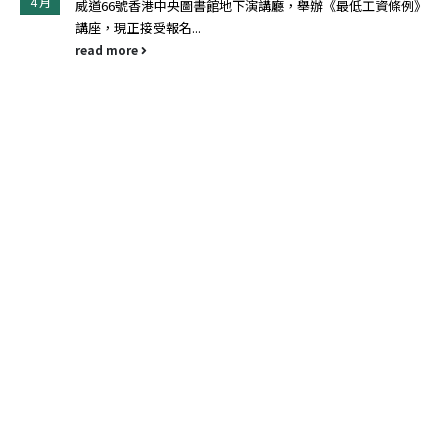
10 月
例》
息息相關，不少企業均非常重視員工的健康。香港吸煙與健
委員會與職業安全健康局及香港電台第一台合辦 「香港無
領先企業大獎 2023...
read more