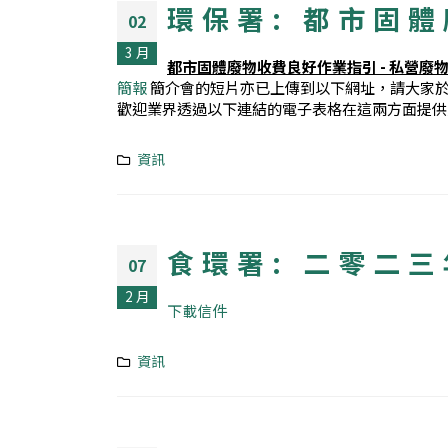
環保署: 都市固
02
3 月
都市固體廢物收費
良好作業指引 - 私營廢
簡報
簡介會的短片亦已上傳到以下網址，請大家於2
歡迎業界透過以下連結的電子表格在這兩方面提
資訊
食環署: 二零二三
07
2 月
下載信件
資訊