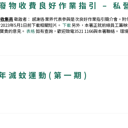
體廢物收費良好作業指引 – 
物收集商
敬啟者： 感謝各業界代表參與是次良好作業指引簡介會。附
023年5月1日前下載相關短片。
下載
另外，本署正就前線員工籌辦
供寶貴的意見。
表格
如有查詢，歡迎致電3521 1166與本署聯絡。 
年滅蚊運動(第一期)