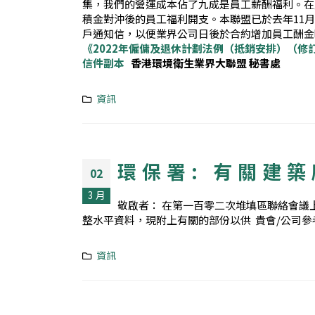
集，我們的營運成本佔了九成是員工薪酬福利。在
積金對沖後的員工福利開支。本聯盟已於去年11
戶通知信，以便業界公司日後於合約增加員工酬金
《2022年僱傭及退休計劃法例（抵銷安排）（修
信件副本
香港環境衛生業界大聯盟
秘書處
資訊
環保署: 有關建
02
3 月
敬啟者： 在第一百零二次堆填區聯絡會議
整水平資料，現附上有關的部份以供 貴會/公司參
資訊