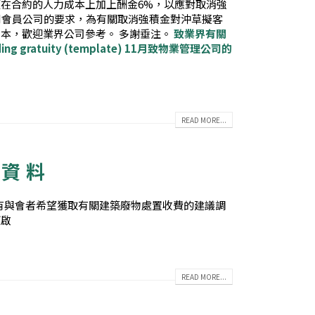
在合約的人力成本上加上酬金6%，以應對取消強
別會員公司的要求，為有關取消強積金對沖草擬客
本，歡迎業界公司參考。 多謝垂注。
致業界有關
ding gratuity (template)
11月致物業管理公司的
READ MORE...
平資料
就有與會者希望獲取有關建築廢物處置收費的建議調
謹啟
READ MORE...