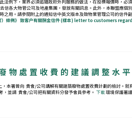
此法例下，業界必須追隨政府外判服務的做法，在投標報價時，必須
月去信各大物管公司及地產集團，發放有關訊息。此外，本聯盟應個
時之用。請參閱附上的通知信中英文版本及致物業管理公司的信件副
訂）條例》
致客户有關酬金信件 (樣本)
letter to customers regar
築廢物處置收費的建議調整水
上，本署曾向 貴會/公司講解有關建築廢物處置收費計劃的檢討。
考，並請 貴會/公司把有關資料分發予會員參考。
下載
環境保護署