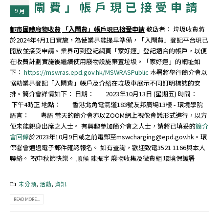
閘費」帳戶現已接受申請
9 月
都市固體廢物收費
「入閘費」帳戶現已接受申請
敬啟者： 垃圾收費將
於2024年4月1日實施，為使業界能提早準備，「入閘費」登記平台現已
開放並接受申請。業界可到登記網頁「家好運」登記適合的帳戶，以便
在收費計劃實施後繼續使用廢物設施棄置垃圾。「家好運」的網址如
下：
https://mswras.epd.gov.hk/MSWRASPublic
本署將舉行簡介會以
協助業界登記「入閘費」帳戶及介紹在垃圾車展示不同訂明標誌的安
排。簡介會詳情如下： 日期： 2023年10月13日 (星期五) 時間：
下午4時正 地點： 香港北角電氣道183號友邦廣場13樓 - 環境學院
語言： 粵語 當天的簡介會亦以ZOOM網上視像會議形式進行，以方
便未能親身出席之人士。 有興趣參加簡介會之人士，請將已填妥的
簡介
會回條
於2023年10月9日或之前電郵至mswcharging@epd.gov.hk。環
保署會通過電子郵件確認報名。 如有查詢，歡迎致電3521 1166與本人
聯絡。 祝中秋節快樂。 順候 陳振宇 廢物收集及徵費組 環境保護署
未分類
,
活動
,
資訊
READ MORE...