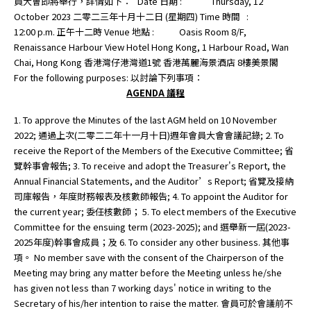
員大會即將舉行，詳情如下： Date 日期 : Thursday, 12
October 2023 二零二三年十月十二日 (星期四) Time 時間 :
12:00 p.m. 正午十二時 Venue 地點 : Oasis Room 8/F,
Renaissance Harbour View Hotel Hong Kong, 1 Harbour Road, Wan
Chai, Hong Kong 香港灣仔港灣道1號 香港萬麗海景酒店 8樓美景閣
For the following purposes: 以討論下列事項：
AGENDA
議程
1. To approve the Minutes of the last AGM held on 10 November
2022; 通過上次(二零二二年十一月十日)週年會員大會會議記錄; 2. To
receive the Report of the Members of the Executive Committee; 省
覽幹事會報告; 3. To receive and adopt the Treasurer's Report, the
Annual Financial Statements, and the Auditor’s Report; 省覽及接納
司庫報告，年度財務報表及核數師報告; 4. To appoint the Auditor for
the current year; 委任核數師； 5. To elect members of the Executive
Committee for the ensuing term (2023-2025); and 選舉新一屆(2023-
2025年度)幹事會成員；及 6. To consider any other business. 其他事
項。 No member save with the consent of the Chairperson of the
Meeting may bring any matter before the Meeting unless he/she
has given not less than 7 working days' notice in writing to the
Secretary of his/her intention to raise the matter. 會員可於會議前不