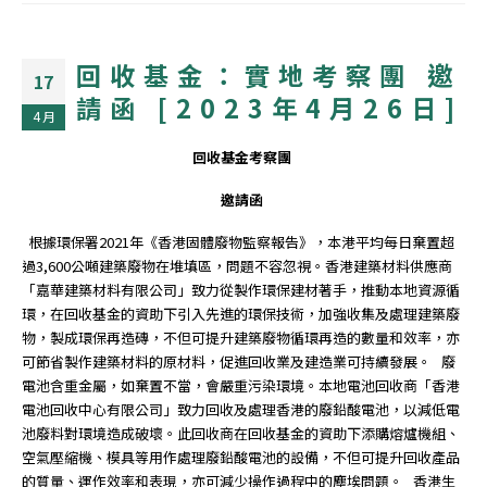
回收基金：實地考察團 邀
17
請函 [2023年4月26日]
4 月
回收基金考察團
邀請函
根據環保署2021年《香港固體廢物監察報告》，本港平均每日棄置超
過3,600公噸建築廢物在堆填區，問題不容忽視。香港建築材料供應商
「嘉華建築材料有限公司」致力從製作環保建材著手，推動本地資源循
環，在回收基金的資助下引入先進的環保技術，加強收集及處理建築廢
物，製成環保再造磚，不但可提升建築廢物循環再造的數量和效率，亦
可節省製作建築材料的原材料，促進回收業及建造業可持續發展。 廢
電池含重金屬，如棄置不當，會嚴重污染環境。本地電池回收商「香港
電池回收中心有限公司」致力回收及處理香港的廢鉛酸電池，以減低電
池廢料對環境造成破壞。此回收商在回收基金的資助下添購熔爐機組、
空氣壓縮機、模具等用作處理廢鉛酸電池的設備，不但可提升回收產品
的質量、運作效率和表現，亦可減少操作過程中的塵埃問題。 香港生