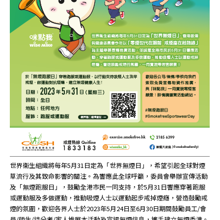
世界衞生組織將每年5月31日定為「世界無煙日」，希望引起全球對煙
草流行及其致命影響的關注。為響應此全球呼籲，委員會舉辦宣傳活動
及「無煙跑服日」，鼓勵全港市民一同支持，於5月31日響應穿著跑服
或運動服及多做運動，推動吸煙人士以運動起步戒掉煙癮，營造鼓勵戒
煙的氛圍，歡迎各界人士於2023年5月24日至6月30日期間鼓勵員工/會
員/師生/持分者/家人推展本活動及宣揚無煙信息，攜手建立無煙香港。