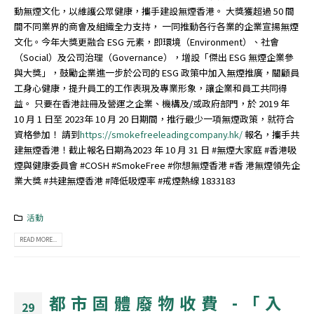
動無煙文化，以維護公眾健康，攜手建設無煙香港。 大獎獲超過 50 間
間不同業界的商會及組織全力支持， 一同推動各行各業的企業宣揚無煙
文化。今年大獎更融合 ESG 元素，即環境（Environment）、社會
（Social）及公司治理（Governance），增設「傑出 ESG 無煙企業參
與大獎」，鼓勵企業進一步於公司的 ESG 政策中加入無煙推廣，關顧員
工身心健康，提升員工的工作表現及專業形象，讓企業和員工共同得
益。 只要在香港註冊及營運之企業、機構及/或政府部門，於 2019 年
10 月 1 日至 2023年 10 月 20 日期間，推行最少一項無煙政策，就符合
資格參加！ 請到
https://smokefreeleadingcompany.hk/
報名，攜手共
建無煙香港！截止報名日期為2023 年 10 月 31 日 #無煙大家庭 #香港吸
煙與健康委員會 #COSH #SmokeFree #你想無煙香港 #香 港無煙領先企
業大獎 #共建無煙香港 #降低吸煙率 #戒煙熱線 1833183
活動
READ MORE...
都市固體廢物收費 -「入
29