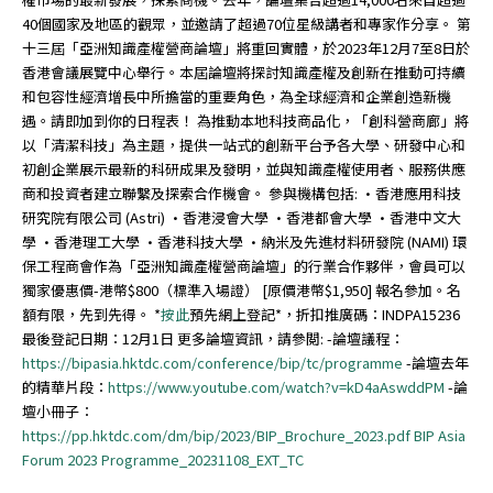
40個國家及地區的觀眾，並邀請了超過70位星級講者和專家作分享。 第
十三屆「亞洲知識產權營商論壇」將重回實體，於2023年12月7至8日於
香港會議展覽中心舉行。本屆論壇將探討知識產權及創新在推動可持續
和包容性經濟增長中所擔當的重要角色，為全球經濟和企業創造新機
遇。請即加到你的日程表！ 為推動本地科技商品化，「創科營商廊」將
以「清潔科技」為主題，提供一站式的創新平台予各大學、研發中心和
初創企業展示最新的科研成果及發明，並與知識產權使用者、服務供應
商和投資者建立聯繫及探索合作機會。 參與機構包括: •香港應用科技
研究院有限公司 (Astri) •香港浸會大學 •香港都會大學 •香港中文大
學 •香港理工大學 •香港科技大學 •納米及先進材料研發院 (NAMI) 環
保工程商會作為「亞洲知識產權營商論壇」的行業合作夥伴，會員可以
獨家優惠價-港幣$800（標準入場證） [原價港幣$1,950] 報名參加。名
額有限，先到先得。 *
按此
預先網上登記*，折扣推廣碼：INDPA15236
最後登記日期：12月1日 更多論壇資訊，請參閲: -論壇議程：
https://bipasia.hktdc.com/conference/bip/tc/programme
-論壇去年
的精華片段：
https://www.youtube.com/watch?v=kD4aAswddPM
-論
壇小冊子：
https://pp.hktdc.com/dm/bip/2023/BIP_Brochure_2023.pdf
BIP Asia
Forum 2023 Programme_20231108_EXT_TC