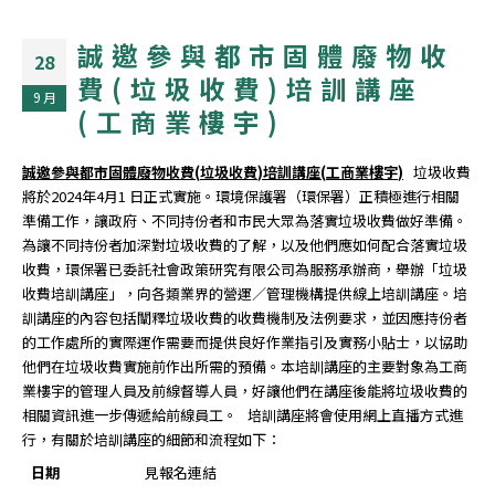
誠邀參與都市固體廢物收
28
費(垃圾收費)培訓講座
9 月
(工商業樓宇)
誠邀參與都市固體廢物收費
(
垃圾收費
)
培訓講座
(
工商業樓宇
)
垃圾收費
將於2024年4月1 日正式實施。環境保護署（環保署）正積極進行相關
準備工作，讓政府、不同持份者和市民大眾為落實垃圾收費做好準備。
為讓不同持份者加深對垃圾收費的了解，以及他們應如何配合落實垃圾
收費，環保署已委託社會政策研究有限公司為服務承辦商，舉辦「垃圾
收費培訓講座」，向各類業界的營運／管理機構提供線上培訓講座。培
訓講座的內容包括闡釋垃圾收費的收費機制及法例要求，並因應持份者
的工作處所的實際運作需要而提供良好作業指引及實務小貼士，以協助
他們在垃圾收費實施前作出所需的預備。本培訓講座的主要對象為工商
業樓宇的管理人員及前線督導人員，好讓他們在講座後能將垃圾收費的
相關資訊進一步傳遞給前線員工。 培訓講座將會使用網上直播方式進
行，有關於培訓講座的細節和流程如下：
日期
見報名連結