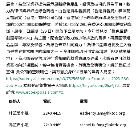
展會，為全球業界提供展示最新綠色產品、設備及技術的貿易平台。致
力為環保業界締造綠色商機。由香港貿易發展局（香港貿發局）和法蘭
克福展覽（香港）有限公司合辦、香港特別行政區政府環境及生態局協
辦的2023年國際環保博覽，將於10月26至29日在香港亞洲國際博覽館舉
辦，最後一日展期（29 日）開放予公眾參加。今年博覽以「綠色躍動:
創建零碳未來」為主題，配合全球致力減少碳排放的目標，再度匯聚知
名品牌、專家及學者，為綠色未來共同努力！ 為環保產業培養及注入新
血是業界非常關注的議題之一 。今年國際環保博覽新增設「ESG就業基
地」，為求職者提供環保行業相關的就業資訊及建議，求職者更可於就
業基地內即場面試，當中包括實習機會、兼職及全職職位。請即登記以
宣傳 貴公司的空缺職位，與有志投身ESG行業的年青人見面：
https://survey.alchemer.com/s3/7525656/Eco-Expo-Asia-2023-ESG-
Job-Hub
立即登記免費電子入場證:
https://tinyurl.com/2ha4j7tt
展覽
詳情:
www.ecoexpoasia.com/tc
聯絡人
電話
電郵
林芷瑩小姐
2240 4415
esther.ty.lam@hktdc.org
馮芷君小姐
2240 4469
rachel.tk.fung@hktdc.org