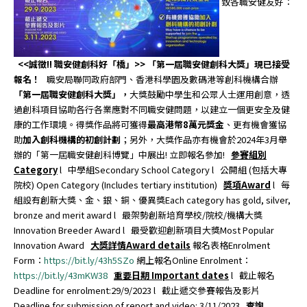
致各職安健友好：
<<
誠徵
!!
職安健創科好「橋」
>>
「第一屆職安健創科大獎」現已接受
報名！
職安局聯同政府部門、香港科學園及數碼港等創科機構合辦
「第一屆職安健創科大獎」，
大獎鼓勵中學生和公眾人士運用創意，透
過創科項目協助各行各業應對不同職安健問題，以建立一個更安全及健
康的工作環境。得獎作品將可獲得
最高港幣
8
萬元獎金
、更有機會獲協
助
加入創科機構的初創計劃
；另外，大獎作品亦有機會於2024年3月舉
辦的「第一屆職安健創科博覽」中展出! 立即報名參加!
參賽組別
Category
l 中學組Secondary School Category l 公開組 (包括大專
院校) Open Category (Includes tertiary institution)
獎項
Award
l 每
組設有創新大獎、金、銀、銅、優異獎Each category has gold, silver,
bronze and merit award l 最架勢創新培育學校/院校/機構大獎
Innovation Breeder Award l 最受歡迎創新項目大獎Most Popular
Innovation Award
大獎詳情
Award details
報名表格Enrolment
Form：
https://bit.ly/43h5SZo
網上報名Online Enrolment：
https://bit.ly/43mKW38
重要日期
Important dates
l 截止報名
Deadline for enrolment:29/9/2023 l 截止遞交參賽報告及影片
Deadline for submission of report and video: 3/11/2023
查詢