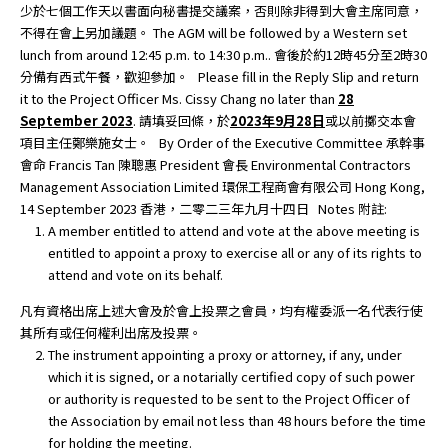
少於七個工作天以書面向秘書提交議案，否則除非得到大會主席同意，
不得在會上另加議題。 The AGM will be followed by a Western set
lunch from around 12:45 p.m. to 14:30 p.m.. 會後於約12時45分至2時30
分備有西式午餐，歡迎參加。 Please fill in the Reply Slip and return
it to the Project Officer Ms. Cissy Chang no later than
28
September 2023
. 請填妥回條，於
2023
年
9
月
28
日
或以前擲交本會
項目主任鄭樂施女士。 By Order of the Executive Committee 承幹事
會命 Francis Tan 陳聰惠 President 會長 Environmental Contractors
Management Association Limited 環保工程商會有限公司 Hong Kong,
14 September 2023 香港，二零二三年九月十四日 Notes 附註:
A member entitled to attend and vote at the above meeting is
entitled to appoint a proxy to exercise all or any of its rights to
attend and vote on its behalf.
凡有資格出席上述大會及於會上投票之會員，均有權委派一名代表行使
其所有或任何權利出席及投票。
The instrument appointing a proxy or attorney, if any, under
which it is signed, or a notarially certified copy of such power
or authority is requested to be sent to the Project Officer of
the Association by email not less than 48 hours before the time
for holding the meeting.