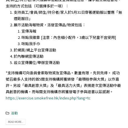
支持的方式包括（可選擇多於一項）：
支持員工/會員/師生/持分者/家人於5月31日穿著運動服以響應「無
煙跑服日」
展示活動海報物資，派發宣傳品/物資包括：
宣傳海報
咪點我徽章 [注意：內含細小配件，3歲以下兒童不宜使用]
咪點我手巾
於網頁/網上平台宣傳活動
於內聯網宣傳活動
設立宣傳攤位/舉辦宣傳活動
*支持機構可向委員會索取物資及宣傳品。數量有限，先到先得。 成功
號召最多人支持的首5間支持機構將獲頒發「最積極參與大獎」以作嘉
許。另設「最具創意大獎」及「最具活力大獎」表揚是次宣傳活動中最
具創意的機構。而每間支持機構亦將獲發電子參與證書以茲感謝。
https://exercise.smokefree.hk/index.php?lang=tc
活動
READ MORE...