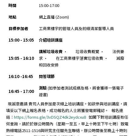
時間
15:00-17:00
地點
網上直播 (Zoom)
目標參加者
工商業樓宇的管理人員及前線清潔督導人員
15:00 - 15:05
介紹培訓講座
講解垃圾收費
· 垃圾收費概覽 · 法例要
15:05 - 16:10
求 · 在工商業樓宇落實垃圾收費 · 減廢
和回收安排
16:10 -16:45
問答環節
測驗
(如參加者測試成績及格，將會獲得一張電子
16:45 - 17:00
證書)
現誠意邀請 貴司人員參加是次線上培訓講座。如欲參與培訓講座，請
填妥以下網上報名表格，成功報名的人士將獲發電郵確認。 報名連
結：
https://forms.gle/3vDSQZ4dk2eydcxu8
如閣下對培訓講座有任
何查詢，請於於辦公時間內（星期一至五，早上十時至下午七時）致電
熱線電話2511-1516與研究主任關先生聯絡，辦公時間後至晚上十時則