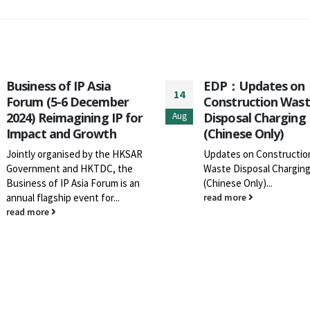
EDP：Updates on
環境保護署：都市固
13
Construction Waste
物收費培訓短片 – 
Disposal Charging
物收集商 (Chinese o
Mar
(Chinese Only)
都市固體廢物收費 培訓短
私營廢物收集商 敬啟者
Updates on Construction
協助私營廢物收集商了
Waste Disposal Charging
固體廢物收費的法例要
(Chinese Only)...
及相關持份者應如何配
read more
收費計劃，環境保護署
兩段培訓短片供業界參
培訓之用。 私營廢物
何實施垃圾收費 - 「按
「按標籤」收費
(https://www.youtube.
v=VcIJCTw5MFk) 私