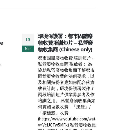
體廢
FEHD：ANTI-
Lab
18
28
私營廢
MOSQUITO CAMPAIGN
The
nly)
2024 (PHASE II)
Abo
Mar
Jul
Off
片 -
Please see attachement. FEHD
Arr
： 為
- Anti Mosquito Campaign 2024
App
解都市
(Phase II) (ECMAL)
求，以
read more
In ta
合落實
the 
製作了
unde
考及作
Fund
收集商如
2025..
袋」/
read
com/watch?
營廢物收集