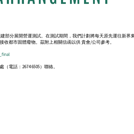
擴建部分展開營運測試。在測試期間，我們計劃將每天原先運往新界
接收都市固體廢物。茲附上相關信函以供 貴會/公司參考。
inal
話：2674 6505）聯絡。