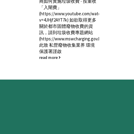
按重收
com/watch?
欲取得更多
的資
網站
ng.gov.hk/tc/)。
 環境