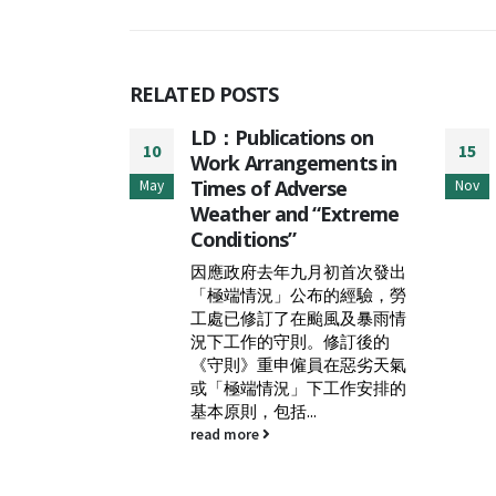
RELATED
POSTS
ons on
Business of IP Asia
15
14
ments in
Forum (5-6 December
erse
2024) Reimagining IP for
Nov
Aug
“Extreme
Impact and Growth
Jointly organised by the HKSAR
Government and HKTDC, the
月初首次發出
Business of IP Asia Forum is an
布的經驗，勞
annual flagship event for...
颱風及暴雨情
read more
。修訂後的
員在惡劣天氣
下工作安排的
.