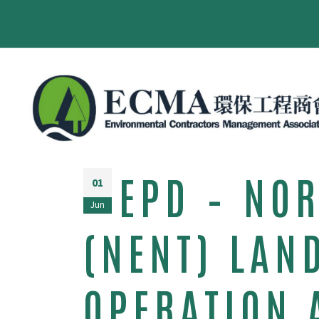
EPD – NO
01
Jun
(NENT) LAND
OPERATION